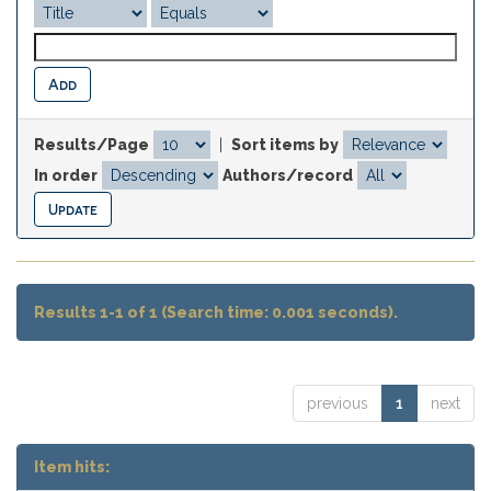
Results/Page
|
Sort items by
In order
Authors/record
Results 1-1 of 1 (Search time: 0.001 seconds).
previous
1
next
Item hits: