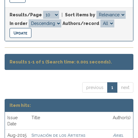
Results/Page
|
Sort items by
In order
Authors/record
Results 1-1 of 1 (Search time: 0.001 seconds).
previous
1
next
Item hits:
Issue
Title
Author(s)
Date
Situación de los Artistas
Ariel
Aug-2015