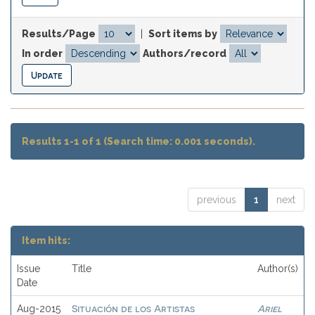
Results/Page
|
Sort items by
In order
Authors/record
Results 1-1 of 1 (Search time: 0.001 seconds).
previous
1
next
Item hits:
Issue
Title
Author(s)
Date
Situación de los Artistas
Ariel
Aug-2015