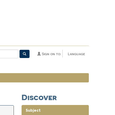
Sign on to:
Language
Discover
Subject