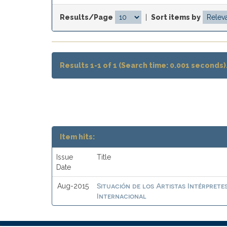
Results/Page
|
Sort items by
Results 1-1 of 1 (Search time: 0.001 seconds)
Item hits:
Issue
Title
Date
Situación de los Artistas Intérprete
Aug-2015
Internacional