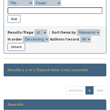
Results/Page
|
Sort items by
In order
Authors/record
Results 1-1 of 1 (Search time: 0.001 seconds).
previous
1
next
Item hits: