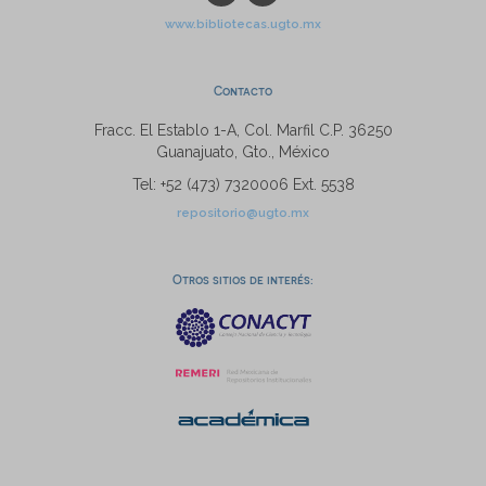
www.bibliotecas.ugto.mx
Contacto
Fracc. El Establo 1-A, Col. Marfil C.P. 36250
Guanajuato, Gto., México
Tel: +52 (473) 7320006 Ext. 5538
repositorio@ugto.mx
Otros sitios de interés: