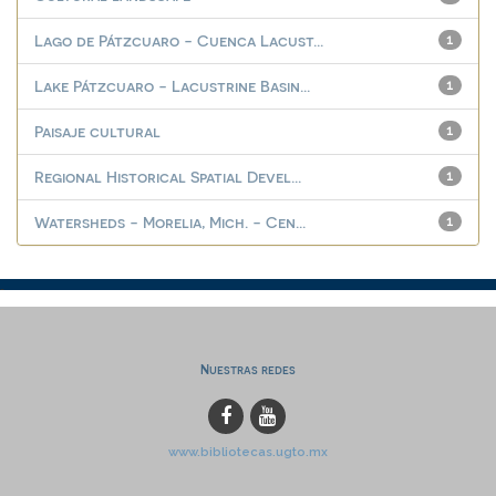
Lago de Pátzcuaro - Cuenca Lacust...
1
Lake Pátzcuaro - Lacustrine Basin...
1
Paisaje cultural
1
Regional Historical Spatial Devel...
1
Watersheds - Morelia, Mich. - Cen...
1
Nuestras redes
www.bibliotecas.ugto.mx