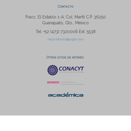
Contacto
Fracc. El Establo 1-A, Col. Marfil C.P. 36250
Guanajuato, Gto., México
Tel: +52 (473) 7320006 Ext. 5538
repositorio@ugto.mx
Otros sitios de interés: