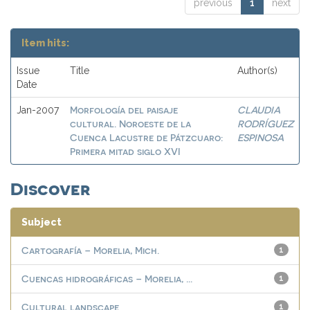
previous
1
next
Item hits:
Issue
Title
Author(s)
Date
Morfología del paisaje
CLAUDIA
Jan-2007
cultural. Noroeste de la
RODRÍGUEZ
Cuenca Lacustre de Pátzcuaro:
ESPINOSA
Primera mitad siglo XVI
Discover
Subject
Cartografía – Morelia, Mich.
1
Cuencas hidrográficas – Morelia, ...
1
Cultural landscape
1