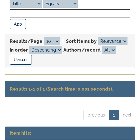
Results/Page
|
Sort items by
In order
Authors/record
Results 1-1 of 1 (Search time: 0.001 seconds).
previous
1
next
Item hits: