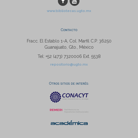
www.bibliotecas.ugto.mx
Contacto
Fracc. El Establo 1-A, Col. Marfil C.P. 36250
Guanajuato, Gto., México
Tel: +52 (473) 7320006 Ext. 5538
repositorio@ugto.mx
Otros sitios de interés: