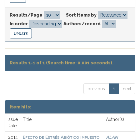
Results/Page
|
Sort items by
In order
Authors/record
Results 1-1 of 1 (Search time: 0.001 seconds).
previous
1
next
Item hits:
Issue
Title
Author(s)
Date
Efecto de Estrés Abiótico Impuesto
ALAN
2014