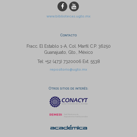
www.bibliotecas.ugto.mx
Contacto
Fracc. El Establo 1-A, Col. Marfil C.P. 36250
Guanajuato, Gto., México
Tel: +52 (473) 7320006 Ext. 5538
repositorio@ugto.mx
Otros sitios de interés: