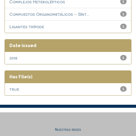
Complejos Heterolépticos
1
Compuestos Organometálicos – Sínt...
1
Ligantes trípode
1
Date issued
2018
1
Has File(s)
true
1
Nuestras redes