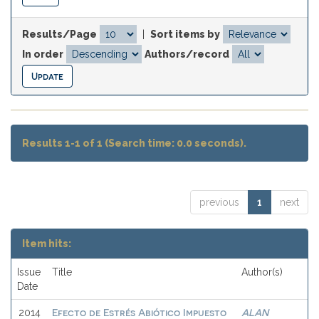
Results/Page
|
Sort items by
In order
Authors/record
Results 1-1 of 1 (Search time: 0.0 seconds).
previous
1
next
Item hits:
Issue
Title
Author(s)
Date
Efecto de Estrés Abiótico Impuesto
ALAN
2014