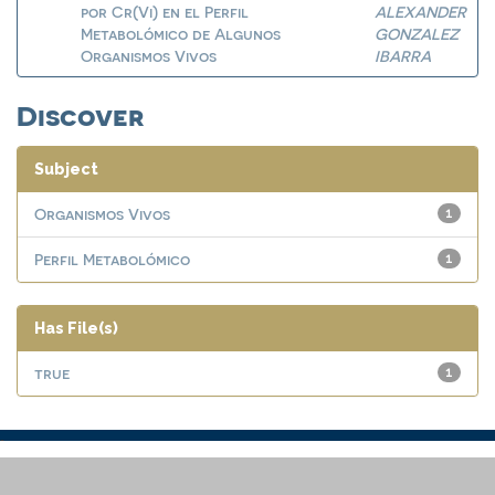
por Cr(Vi) en el Perfil
ALEXANDER
Metabolómico de Algunos
GONZALEZ
Organismos Vivos
IBARRA
Discover
Subject
Organismos Vivos
1
Perfil Metabolómico
1
Has File(s)
true
1