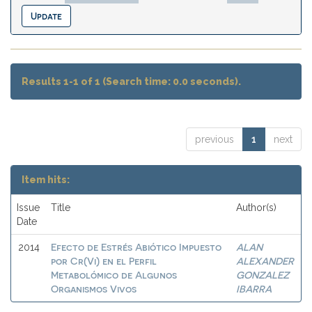
Results 1-1 of 1 (Search time: 0.0 seconds).
previous
1
next
Item hits:
Issue
Title
Author(s)
Date
Efecto de Estrés Abiótico Impuesto
ALAN
2014
por Cr(Vi) en el Perfil
ALEXANDER
Metabolómico de Algunos
GONZALEZ
Organismos Vivos
IBARRA