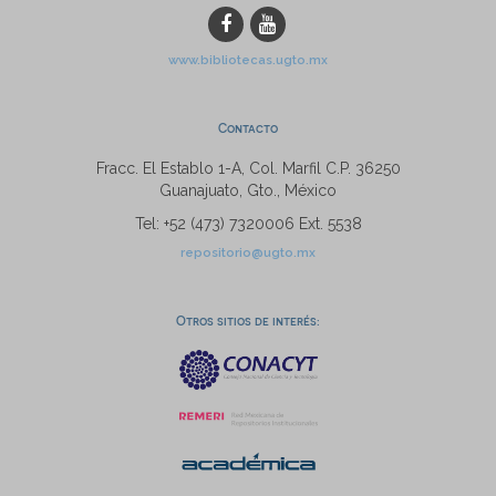
www.bibliotecas.ugto.mx
Contacto
Fracc. El Establo 1-A, Col. Marfil C.P. 36250
Guanajuato, Gto., México
Tel: +52 (473) 7320006 Ext. 5538
repositorio@ugto.mx
Otros sitios de interés: