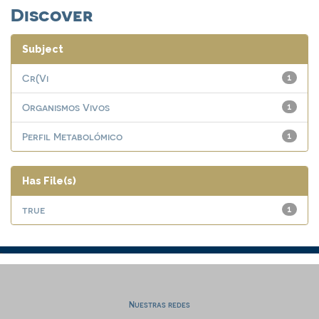
Discover
Subject
Cr(Vi
1
Organismos Vivos
1
Perfil Metabolómico
1
Has File(s)
true
1
Nuestras redes