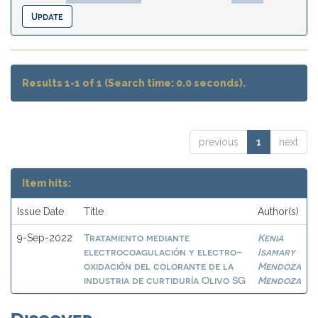
Results 1-1 of 1 (Search time: 0.0 seconds).
previous
1
next
Item hits:
Issue Date
Title
Author(s)
Tratamiento mediante
Kenia
9-Sep-2022
electrocoagulación y electro-
Isamary
oxidación del colorante de la
Mendoza
industria de curtiduría Olivo SG
Mendoza
Discover