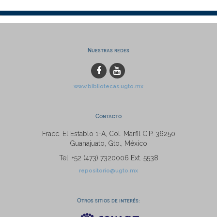
Nuestras redes
www.bibliotecas.ugto.mx
Contacto
Fracc. El Establo 1-A, Col. Marfil C.P. 36250
Guanajuato, Gto., México
Tel: +52 (473) 7320006 Ext. 5538
repositorio@ugto.mx
Otros sitios de interés: