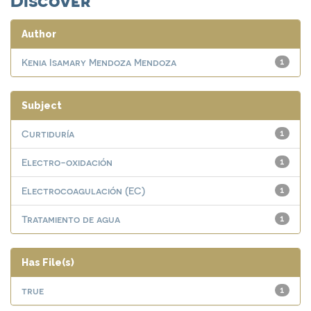
Author
Kenia Isamary Mendoza Mendoza
1
Subject
Curtiduría
1
Electro-oxidación
1
Electrocoagulación (EC)
1
Tratamiento de agua
1
Has File(s)
true
1