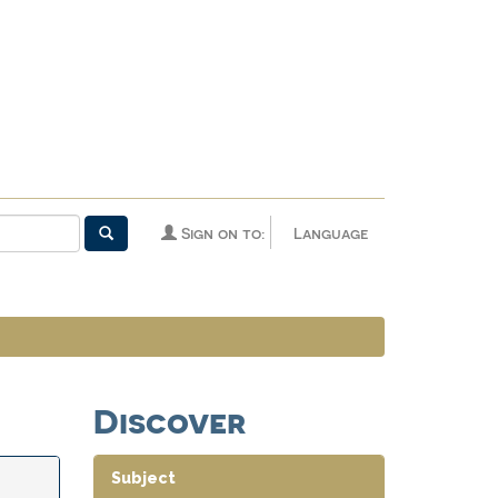
Sign on to:
Language
Discover
Subject