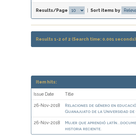
Results/Page
|
Sort items by
Results 1-2 of 2 (Search time: 0.001 seconds)
Item hits:
Issue Date
Title
Relaciones de género en educació
26-Nov-2018
Guanajuato de la Universidad d
Mujer que aprendió latín…docume
26-Nov-2018
historia reciente.