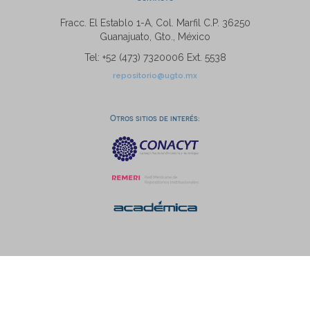
Fracc. El Establo 1-A, Col. Marfil C.P. 36250
Guanajuato, Gto., México
Tel: +52 (473) 7320006 Ext. 5538
repositorio@ugto.mx
Otros sitios de interés: