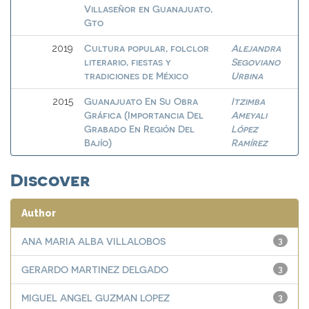
Villaseñor en Guanajuato,
Gto
Cultura popular, folclor
Alejandra
2019
literario, fiestas y
Segoviano
tradiciones de México
Urbina
Guanajuato En Su Obra
Itzimba
2015
Gráfica (Importancia Del
Ameyali
Grabado En Región Del
López
Bajío)
Ramírez
Discover
Author
ANA MARIA ALBA VILLALOBOS
3
GERARDO MARTINEZ DELGADO
3
MIGUEL ANGEL GUZMAN LOPEZ
3