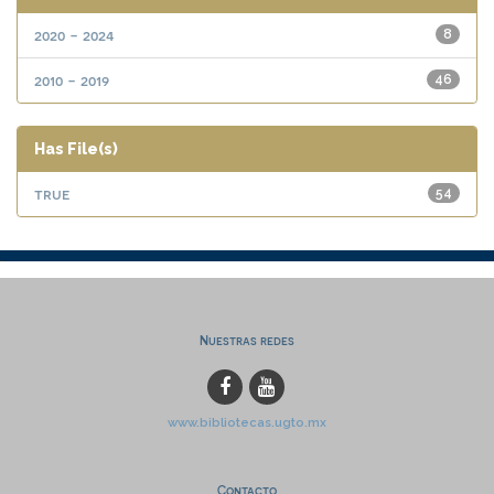
2020 - 2024
8
2010 - 2019
46
Has File(s)
true
54
Nuestras redes
www.bibliotecas.ugto.mx
Contacto