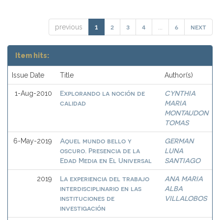
2
3
4
6
next
previous
1
...
Item hits:
Issue Date
Title
Author(s)
Explorando la noción de
CYNTHIA
1-Aug-2010
calidad
MARIA
MONTAUDON
TOMAS
Aquel mundo bello y
GERMAN
6-May-2019
oscuro. Presencia de la
LUNA
Edad Media en El Universal
SANTIAGO
La experiencia del trabajo
ANA MARIA
2019
interdisciplinario en las
ALBA
instituciones de
VILLALOBOS
investigación