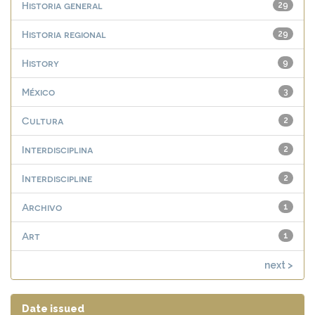
Historia general
29
Historia regional
29
History
9
México
3
Cultura
2
Interdisciplina
2
Interdiscipline
2
Archivo
1
Art
1
next >
Date issued