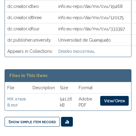
dc.creator.idtwo
info:eu-repo/dai/mx/cvu/19468
dc.creator.idthree
info:eu-repo/dai/mx/cvu/120175
dc.creator.idfour
info:eu-repo/dai/mx/cvu/333397
dc.publisher.university
Universidad de Guanajuato
Diseño Industrial
Appears in Collections:
Files in This Item:
File
Description
Size
Format
MX 47808
541.26
Adobe
View/Open
B.pdf
kB
PDF
Show simple item record