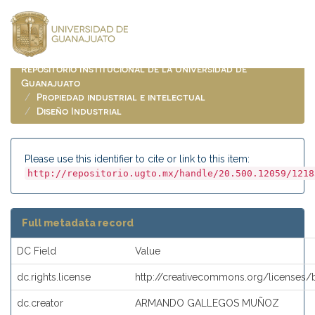
Skip
navigation
Repositorio Institucional de la Universidad de
Guanajuato
Propiedad industrial e intelectual
Diseño Industrial
Please use this identifier to cite or link to this item:
http://repositorio.ugto.mx/handle/20.500.12059/1218
Full metadata record
DC Field
Value
dc.rights.license
http://creativecommons.org/licenses/
dc.creator
ARMANDO GALLEGOS MUÑOZ