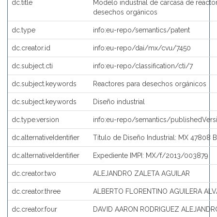
dc.title
Modelo industrial de carcasa de reacto
desechos orgánicos
dc.type
info:eu-repo/semantics/patent
dc.creator.id
info:eu-repo/dai/mx/cvu/7450
dc.subject.cti
info:eu-repo/classification/cti/7
dc.subject.keywords
Reactores para desechos orgánicos
dc.subject.keywords
Diseño industrial
dc.type.version
info:eu-repo/semantics/publishedVers
dc.alternativeIdentifier
Título de Diseño Industrial: MX 47808 B
dc.alternativeIdentifier
Expediente IMPI: MX/f/2013/003879
dc.creator.two
ALEJANDRO ZALETA AGUILAR
dc.creator.three
ALBERTO FLORENTINO AGUILERA AL
dc.creator.four
DAVID AARON RODRIGUEZ ALEJANDR