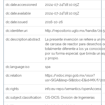
dc.date.accessioned
2024-07-24T18:10:05Z
dc.date.available
2024-07-24T18:10:05Z
dc.date.issued
2016-10-26
dc.identifier.uri
http://repositorio.ugto.mx/handle/20.
dc.description.abstract
La presente invención se refiere a un m
de carcasa de reactor para desechos o
totalmente diferente a los ya conocidos
por su forma especial que brinda un as
y propio.
dc.language.iso
spa
dc.relation
https://vidoc.impi.gob.mx/visor?
usr=SIGA&texp=SI&tdoc=E&id=MX/f/20
dc.rights
info:eu-repo/semantics/openAccess
dc.subject.classification
CIS-DICIS. División de Ingenierías