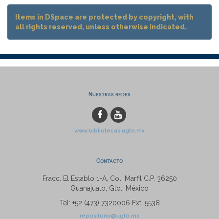
Items in DSpace are protected by copyright, with
all rights reserved, unless otherwise indicated.
Nuestras redes
www.bibliotecas.ugto.mx
Contacto
Fracc. El Establo 1-A, Col. Marfil C.P. 36250
Guanajuato, Gto., México
Tel: +52 (473) 7320006 Ext. 5538
repositorio@ugto.mx