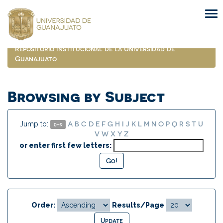
Skip
navigation
Repositorio Institucional de la Universidad de
Guanajuato
Browsing by Subject
A
B
C
D
E
F
G
H
I
J
K
L
M
N
O
P
Q
R
S
T
U
Jump to:
0-9
V
W
X
Y
Z
or enter first few letters:
Order:
Results/Page