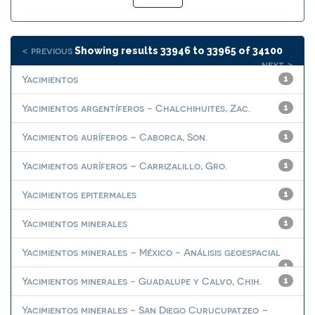
< previous
Showing results 33946 to 33965 of 34100
next >
Yacimientos
1
Yacimientos argentíferos - Chalchihuites, Zac.
1
Yacimientos auríferos – Caborca, Son.
1
Yacimientos auríferos – Carrizalillo, Gro.
1
Yacimientos epitermales
1
Yacimientos minerales
1
Yacimientos minerales – México - Análisis geoespacial
1
Yacimientos minerales - Guadalupe y Calvo, Chih.
1
Yacimientos minerales - San Diego Curucupatzeo –