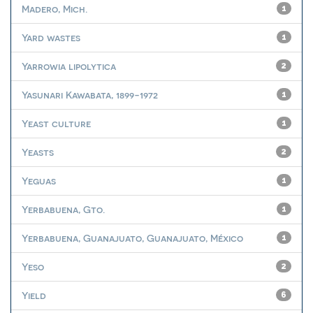
Madero, Mich.
1
Yard wastes
1
Yarrowia lipolytica
2
Yasunari Kawabata, 1899-1972
1
Yeast culture
1
Yeasts
2
Yeguas
1
Yerbabuena, Gto.
1
Yerbabuena, Guanajuato, Guanajuato, México
1
Yeso
2
Yield
6