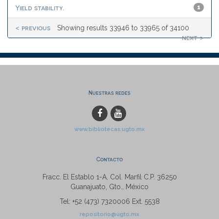
Yield stability.
1
< previous
Showing results 33946 to 33965 of 34100
next >
Nuestras redes
www.bibliotecas.ugto.mx
Contacto
Fracc. El Establo 1-A, Col. Marfil C.P. 36250
Guanajuato, Gto., México
Tel: +52 (473) 7320006 Ext. 5538
repositorio@ugto.mx