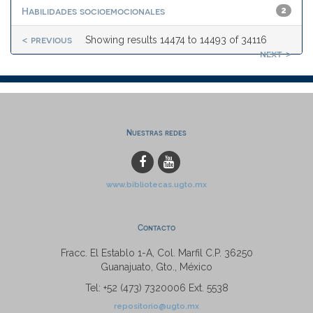
Habilidades socioemocionales
2
< previous
Showing results 14474 to 14493 of 34116
next >
Nuestras redes
www.bibliotecas.ugto.mx
Contacto
Fracc. El Establo 1-A, Col. Marfil C.P. 36250
Guanajuato, Gto., México
Tel: +52 (473) 7320006 Ext. 5538
repositorio@ugto.mx