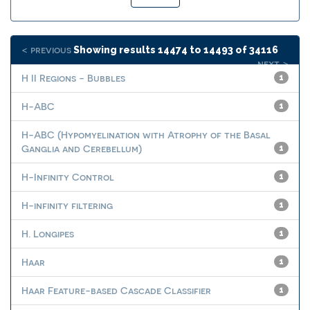
< previous
Showing results 14474 to 14493 of 34116
next >
H II Regions - Bubbles
1
H-ABC
1
H-ABC (Hypomyelination with Atrophy of the Basal
Ganglia and Cerebellum)
1
H-Infinity Control
1
H-infinity filtering
1
H. Longipes
1
Haar
1
Haar Feature-based Cascade Classifier
1