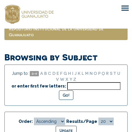
Skip
navigation
Repositorio Institucional de la Universidad de
Guanajuato
Browsing by Subject
A
B
C
D
E
F
G
H
I
J
K
L
M
N
O
P
Q
R
S
T
U
Jump to:
0-9
V
W
X
Y
Z
or enter first few letters:
Order:
Results/Page