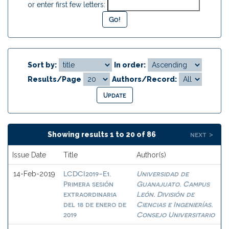
or enter first few letters:
Sort by:
In order:
Results/Page
Authors/Record:
next >
Showing results 1 to 20 of 86
Issue Date
Title
Author(s)
LCDCI2019-E1.
Universidad de
14-Feb-2019
Primera sesión
Guanajuato. Campus
extraordinaria
León. División de
del 18 de enero de
Ciencias e Ingenierías.
2019
Consejo Universitario