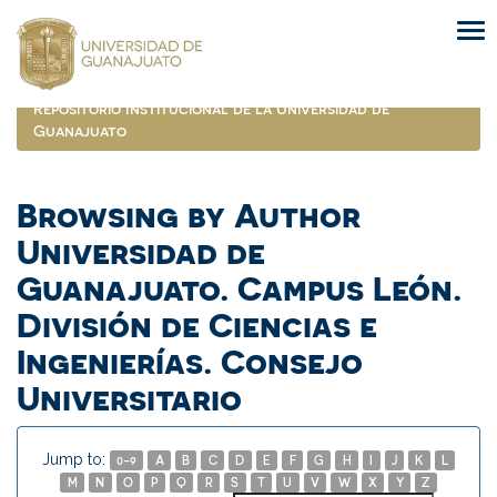
Skip
navigation
Repositorio Institucional de la Universidad de
Guanajuato
Browsing by Author
Universidad de
Guanajuato. Campus León.
División de Ciencias e
Ingenierías. Consejo
Universitario
Jump to:
0-9
A
B
C
D
E
F
G
H
I
J
K
L
M
N
O
P
Q
R
S
T
U
V
W
X
Y
Z