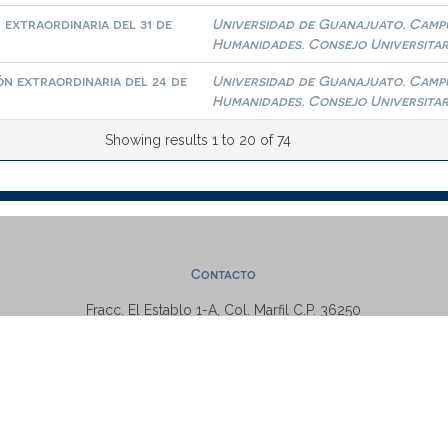
extraordinaria del 31 de
Universidad de Guanajuato. Campus
Humanidades. Consejo Universitar
ón extraordinaria del 24 de
Universidad de Guanajuato. Campus
Humanidades. Consejo Universitar
Showing results 1 to 20 of 74
Contacto
Fracc. El Establo 1-A, Col. Marfil C.P. 36250
Guanajuato, Gto., México
Tel: +52 (473) 7320006 Ext. 5538
repositorio@ugto.mx