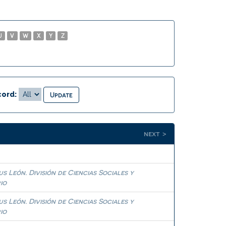
U
V
W
X
Y
Z
ord:
next >
 León. División de Ciencias Sociales y
io
 León. División de Ciencias Sociales y
io