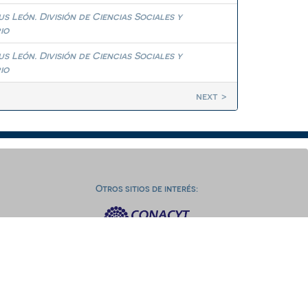
 León. División de Ciencias Sociales y
io
 León. División de Ciencias Sociales y
io
next >
Otros sitios de interés: