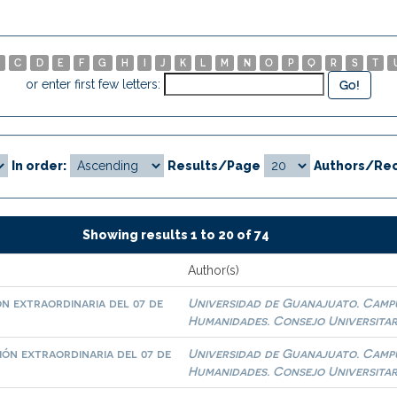
C
D
E
F
G
H
I
J
K
L
M
N
O
P
Q
R
S
T
or enter first few letters:
In order:
Results/Page
Authors/Rec
Showing results 1 to 20 of 74
Author(s)
n extraordinaria del 07 de
Universidad de Guanajuato. Campus
Humanidades. Consejo Universitar
ón extraordinaria del 07 de
Universidad de Guanajuato. Campus
Humanidades. Consejo Universitar