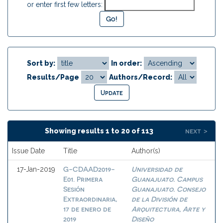
or enter first few letters:
Sort by:
In order:
Results/Page
Authors/Record:
next >
Showing results 1 to 20 of 113
Issue Date
Title
Author(s)
G-CDAAD2019-
Universidad de
17-Jan-2019
E01. Primera
Guanajuato. Campus
Sesión
Guanajuato. Consejo
Extraordinaria,
de la División de
17 de enero de
Arquitectura, Arte y
2019
Diseño