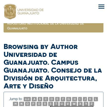
Skip
navigation
Repositorio Institucional de la Universidad de
Guanajuato
Browsing by Author
Universidad de
Guanajuato. Campus
Guanajuato. Consejo de la
División de Arquitectura,
Arte y Diseño
Jump to:
0-9
A
B
C
D
E
F
G
H
I
J
K
L
M
N
O
P
Q
R
S
T
U
V
W
X
Y
Z