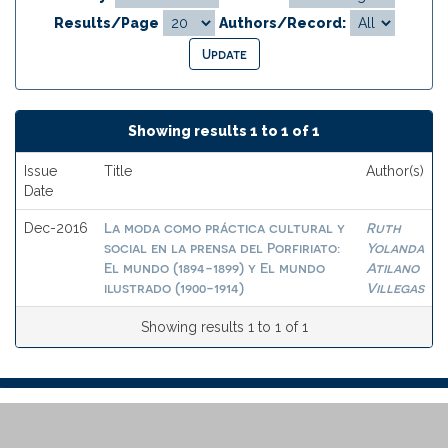
Results/Page
Authors/Record:
Showing results 1 to 1 of 1
Issue
Title
Author(s)
Date
La moda como práctica cultural y
Ruth
Dec-2016
social en la prensa del Porfiriato:
Yolanda
El mundo (1894-1899) y El mundo
Atilano
ilustrado (1900-1914)
Villegas
Showing results 1 to 1 of 1