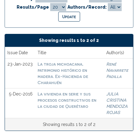
Results/Page
Authors/Record:
Showing results 1 to 2 of 2
Issue Date
Title
Author(s)
La troja michoacana,
René
23-Jan-2023
patrimonio histórico en
Navarrete
madera. Ex-Hacienda de
Padilla
Charahuén
La vivienda en serie y sus
JULIA
5-Dec-2016
procesos constructivos en
CRISTINA
la ciudad de Querétaro
MENDOZA
ROJAS
Showing results 1 to 2 of 2