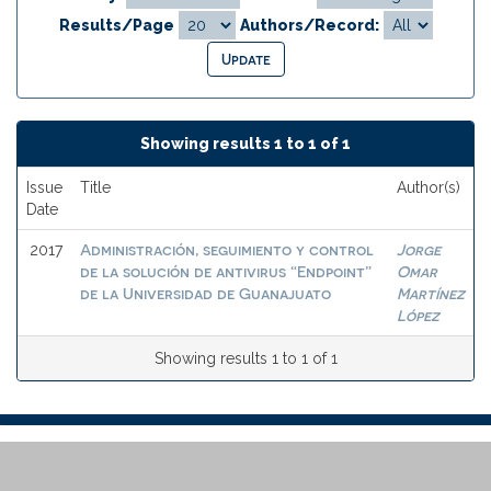
Results/Page
Authors/Record:
Showing results 1 to 1 of 1
Issue
Title
Author(s)
Date
Administración, seguimiento y control
Jorge
2017
de la solución de antivirus “Endpoint”
Omar
de la Universidad de Guanajuato
Martínez
López
Showing results 1 to 1 of 1