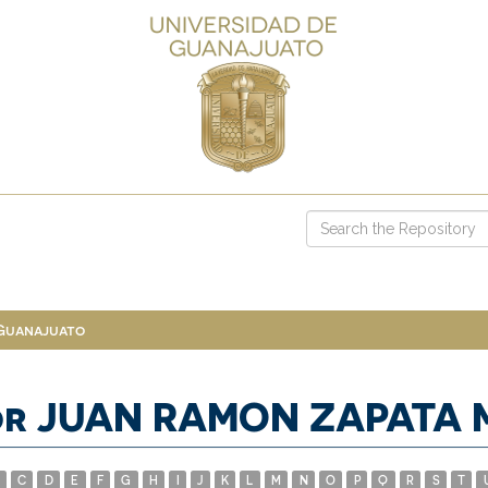
 Guanajuato
hor JUAN RAMON ZAPATA
C
D
E
F
G
H
I
J
K
L
M
N
O
P
Q
R
S
T