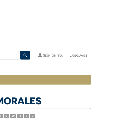
Sign on to:
Language
 MORALES
U
V
W
X
Y
Z