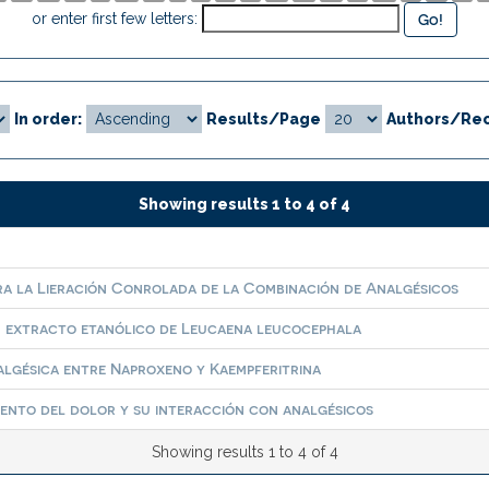
or enter first few letters:
In order:
Results/Page
Authors/Rec
Showing results 1 to 4 of 4
ara la Lieración Conrolada de la Combinación de Analgésicos
n extracto etanólico de Leucaena leucocephala
algésica entre Naproxeno y Kaempferitrina
iento del dolor y su interacción con analgésicos
Showing results 1 to 4 of 4