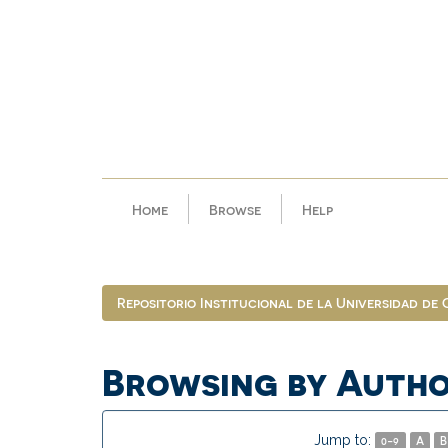
Skip
navigation
Home
Browse
Help
Repositorio Institucional de la Universidad de
Browsing by Aut
Jump to:
0-9
A
B