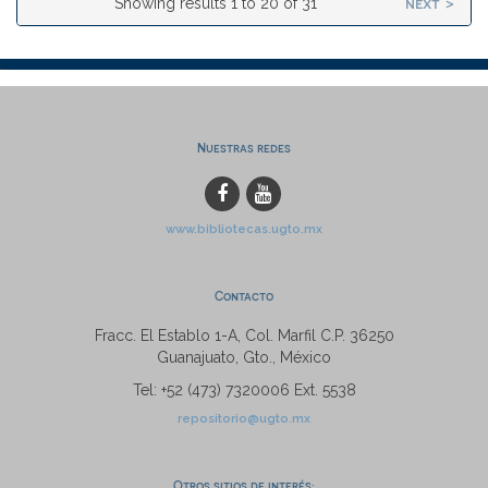
next >
Showing results 1 to 20 of 31
Nuestras redes
www.bibliotecas.ugto.mx
Contacto
Fracc. El Establo 1-A, Col. Marfil C.P. 36250
Guanajuato, Gto., México
Tel: +52 (473) 7320006 Ext. 5538
repositorio@ugto.mx
Otros sitios de interés: