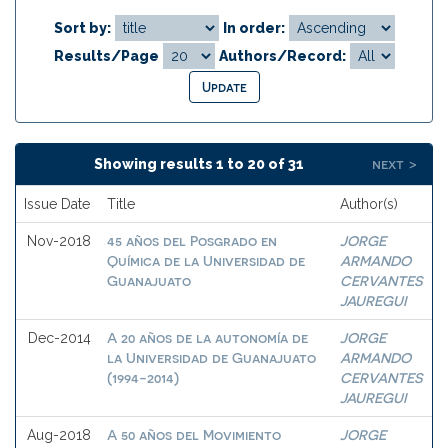
Sort by:
In order:
Results/Page
Authors/Record:
next >
Showing results 1 to 20 of 31
Issue Date
Title
Author(s)
45 años del Posgrado en
JORGE
Nov-2018
Química de la Universidad de
ARMANDO
Guanajuato
CERVANTES
JAUREGUI
A 20 años de la autonomía de
JORGE
Dec-2014
la Universidad de Guanajuato
ARMANDO
(1994-2014)
CERVANTES
JAUREGUI
A 50 años del Movimiento
JORGE
Aug-2018