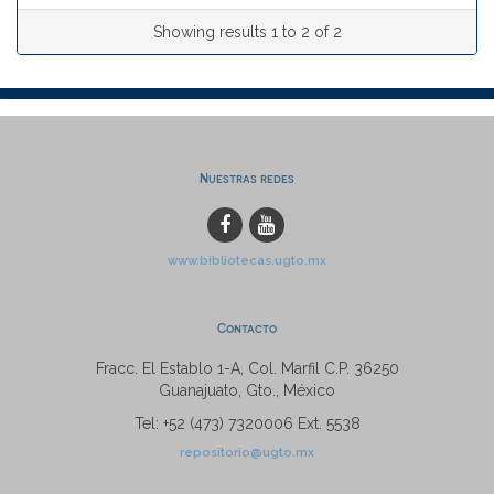
Showing results 1 to 2 of 2
Nuestras redes
www.bibliotecas.ugto.mx
Contacto
Fracc. El Establo 1-A, Col. Marfil C.P. 36250
Guanajuato, Gto., México
Tel: +52 (473) 7320006 Ext. 5538
repositorio@ugto.mx