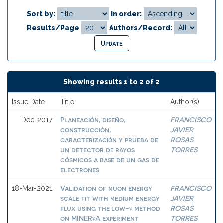
Sort by:
In order:
Results/Page
Authors/Record:
Showing results 1 to 2 of 2
Issue Date
Title
Author(s)
Planeación, diseño,
FRANCISCO
Dec-2017
construcción,
JAVIER
caracterización y prueba de
ROSAS
un detector de rayos
TORRES
cósmicos a base de un gas de
electrones
Validation of muon energy
FRANCISCO
18-Mar-2021
scale fit with medium energy
JAVIER
flux using the low-ν method
ROSAS
on MINERνA experiment
TORRES