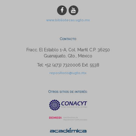
www.bibliotecas.ugto.mx
Contacto
Fracc. El Establo 1-A, Col. Marfil C.P. 36250
Guanajuato, Gto., México
Tel: +52 (473) 7320006 Ext. 5538
repositorio@ugto.mx
Otros sitios de interés: