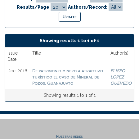
Results/Page
Authors/Record:
Showing results 1 to 1 of 1
Issue
Title
Author(s)
Date
De patrimonio minero a atractivo
ELISEO
Dec-2016
turístico el caso de Mineral de
LOPEZ
Pozos, Guanajuato
QUEVEDO
Showing results 1 to 1 of 1
Nuestras redes