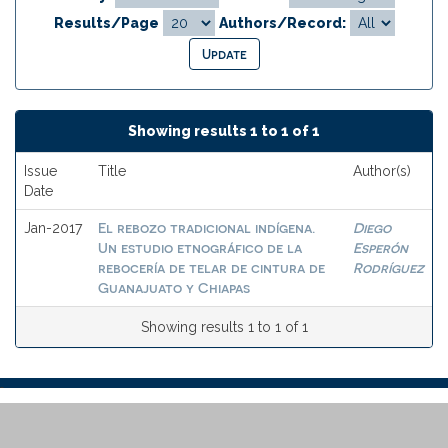
Results/Page
Authors/Record:
Showing results 1 to 1 of 1
Issue
Title
Author(s)
Date
El rebozo tradicional indígena.
Diego
Jan-2017
Un estudio etnográfico de la
Esperón
rebocería de telar de cintura de
Rodríguez
Guanajuato y Chiapas
Showing results 1 to 1 of 1