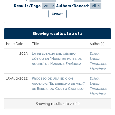
Results/Page
Authors/Record:
Showing results 1 to 2 of 2
Issue Date
Title
Author(s)
La influencia del género
Diana
2023
gótico en "Nuestra parte de
Laura
noche" de Mariana Enríquez
Trigueros
Martínez
Proceso de una edición
Diana
15-Aug-2022
anotada: “El derecho de vida”
Laura
de Bernardo Couto Castillo
Trigueros
Martínez
Showing results 1 to 2 of 2