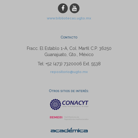
www.bibliotecas.ugto.mx
Contacto
Fracc. El Establo 1-A, Col. Marfil C.P. 36250
Guanajuato, Gto., México
Tel: +52 (473) 7320006 Ext. 5538
repositorio@ugto.mx
Otros sitios de interés: