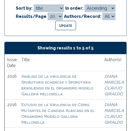
Sort by:
In order:
Results/Page
Authors/Record:
Showing results 1 to 5 of 5
Issue
Title
Author(s)
Date
Análisis de la virulencia de
DIANA
2016
Sporothrix schenckii y Sporothrix
MARCELA
brasiliensis en el organismo modelo
CLAVIJO
Galleria mellonella.
GIRALDO
Estudio de la Virulencia de Cepas
DIANA
2016
Mutantes de Candida Albicans en el
MARCELA
Organismo Modelo Galleria
CLAVIJO
Mellonella
GIRALDO