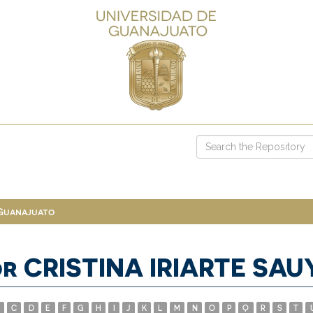
 Guanajuato
r CRISTINA IRIARTE SAU
C
D
E
F
G
H
I
J
K
L
M
N
O
P
Q
R
S
T