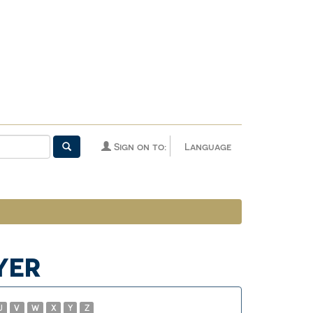
Sign on to:
Language
YER
U
V
W
X
Y
Z