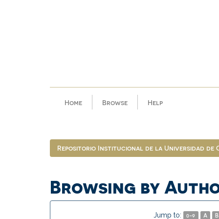
Skip
navigation
Home
Browse
Help
Repositorio Institucional de la Universidad de
Browsing by Autho
Jump to:
0-9
A
B