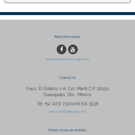
Nuestras redes
www.bibliotecas.ugto.mx
Contacto
Fracc. El Establo 1-A, Col. Marfil C.P. 36250
Guanajuato, Gto., México
Tel: +52 (473) 7320006 Ext. 5538
repositorio@ugto.mx
Otros sitios de interés: