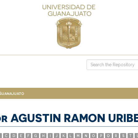
 Guanajuato
or AGUSTIN RAMON URIB
C
D
E
F
G
H
I
J
K
L
M
N
O
P
Q
R
S
T