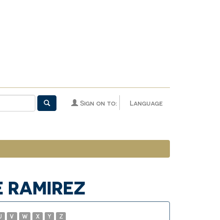
Sign on to:
Language
E RAMIREZ
U
V
W
X
Y
Z