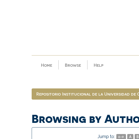
Skip
navigation
Home
Browse
Help
Repositorio Institucional de la Universidad de
Browsing by Auth
Jump to:
0-9
A
B