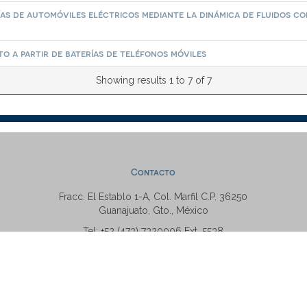
ías de automóviles eléctricos mediante la dinámica de fluidos c
 a partir de baterías de teléfonos móviles
Showing results 1 to 7 of 7
Contacto
Fracc. El Establo 1-A, Col. Marfil C.P. 36250
Guanajuato, Gto., México
Tel: +52 (473) 7320006 Ext. 5538
repositorio@ugto.mx