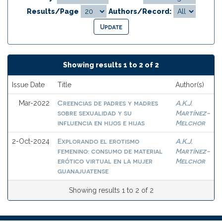
Results/Page
Authors/Record:
Showing results 1 to 2 of 2
Issue Date
Title
Author(s)
Creencias de padres y madres
A.K.J.
Mar-2022
sobre sexualidad y su
Martínez-
influencia en hijos e hijas
Melchor
Explorando el erotismo
A.K.J.
2-Oct-2024
femenino: consumo de material
Martínez-
erótico virtual en la mujer
Melchor
guanajuatense
Showing results 1 to 2 of 2