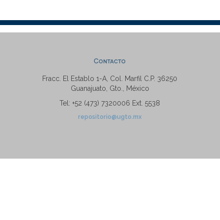
Contacto
Fracc. El Establo 1-A, Col. Marfil C.P. 36250
Guanajuato, Gto., México
Tel: +52 (473) 7320006 Ext. 5538
repositorio@ugto.mx