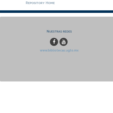
Repository Home
Nuestras redes
www.bibliotecas.ugto.mx