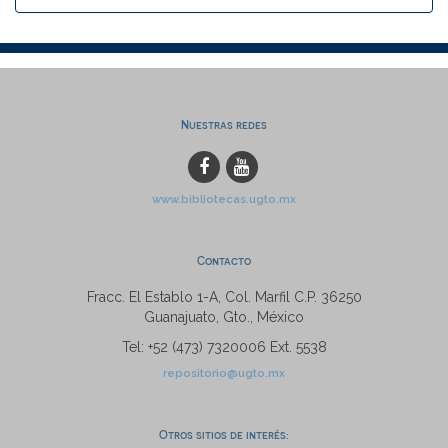
Nuestras redes
www.bibliotecas.ugto.mx
Contacto
Fracc. El Establo 1-A, Col. Marfil C.P. 36250
Guanajuato, Gto., México
Tel: +52 (473) 7320006 Ext. 5538
repositorio@ugto.mx
Otros sitios de interés: