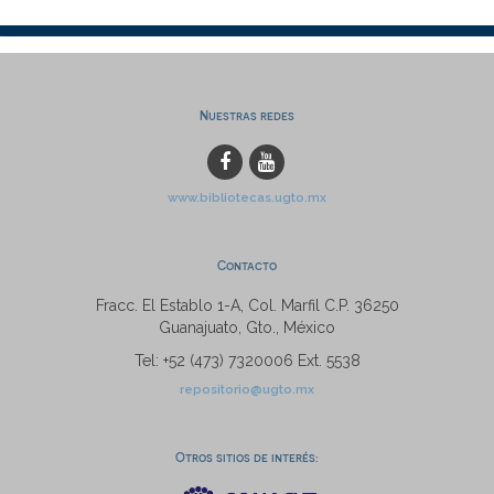
Nuestras redes
www.bibliotecas.ugto.mx
Contacto
Fracc. El Establo 1-A, Col. Marfil C.P. 36250
Guanajuato, Gto., México
Tel: +52 (473) 7320006 Ext. 5538
repositorio@ugto.mx
Otros sitios de interés: