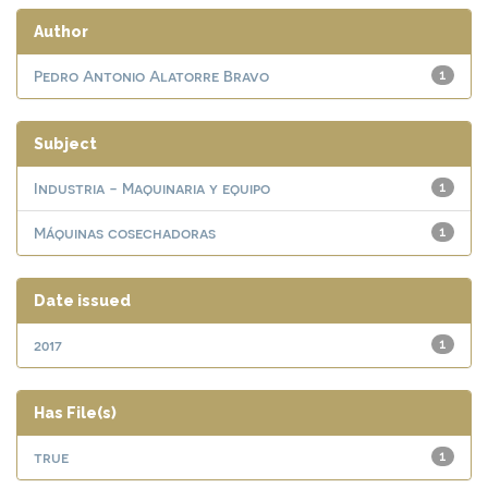
Author
Pedro Antonio Alatorre Bravo
1
Subject
Industria - Maquinaria y equipo
1
Máquinas cosechadoras
1
Date issued
2017
1
Has File(s)
true
1