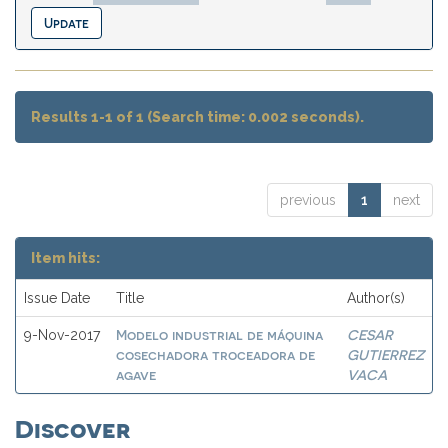
Results 1-1 of 1 (Search time: 0.002 seconds).
previous
1
next
Item hits:
Issue Date
Title
Author(s)
Modelo industrial de máquina
CESAR
9-Nov-2017
cosechadora troceadora de
GUTIERREZ
agave
VACA
Discover