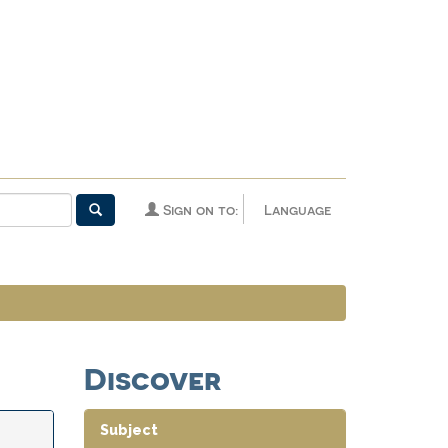
Sign on to:
Language
Discover
Subject