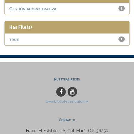
Gestión administrativa
1
Has File(s)
true
1
Nuestras redes
www.bibliotecas.ugto.mx
Contacto
Fracc. El Establo 1-A, Col. Marfil C.P. 36250