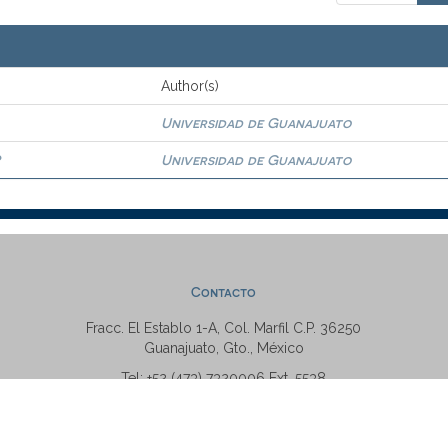
Author(s)
Universidad de Guanajuato
?
Universidad de Guanajuato
Contacto
Fracc. El Establo 1-A, Col. Marfil C.P. 36250
Guanajuato, Gto., México
Tel: +52 (473) 7320006 Ext. 5538
repositorio@ugto.mx