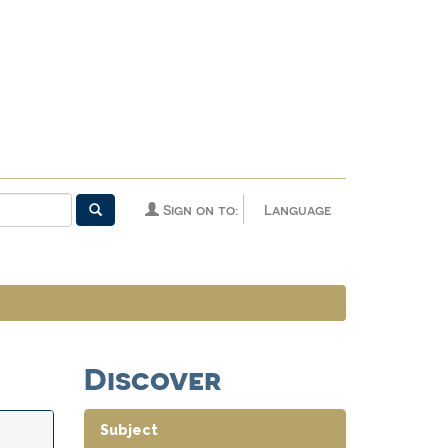
Sign on to:
Language
Discover
Subject