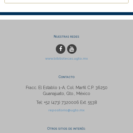
Nuestras redes
www.bibliotecas.ugto.mx
Contacto
Fracc. El Establo 1-A, Col. Marfil C.P. 36250
Guanajuato, Gto., México
Tel: +52 (473) 7320006 Ext. 5538
repositorio@ugto.mx
Otros sitios de interés: