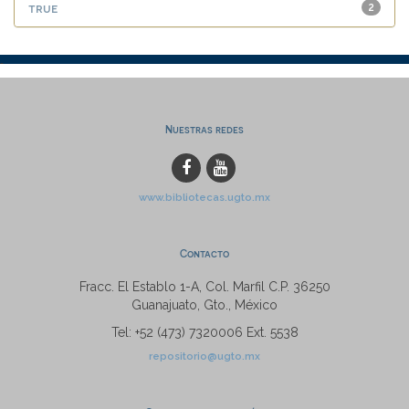
true
2
Nuestras redes
www.bibliotecas.ugto.mx
Contacto
Fracc. El Establo 1-A, Col. Marfil C.P. 36250
Guanajuato, Gto., México
Tel: +52 (473) 7320006 Ext. 5538
repositorio@ugto.mx