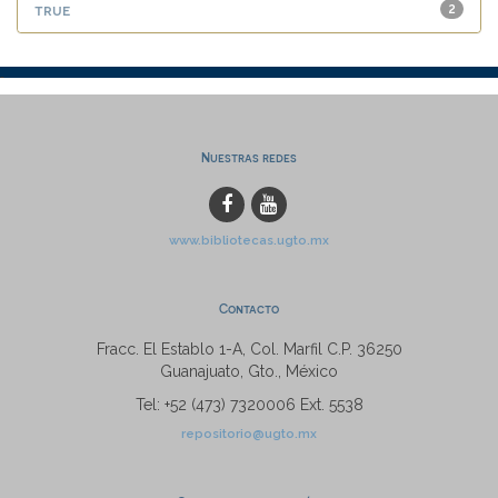
true
2
Nuestras redes
www.bibliotecas.ugto.mx
Contacto
Fracc. El Establo 1-A, Col. Marfil C.P. 36250
Guanajuato, Gto., México
Tel: +52 (473) 7320006 Ext. 5538
repositorio@ugto.mx