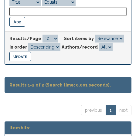
Results/Page
|
Sort items by
In order
Authors/record
Results 1-2 of 2 (Search time: 0.001 seconds).
previous
1
next
Item hits: