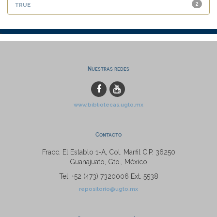
true
2
Nuestras redes
www.bibliotecas.ugto.mx
Contacto
Fracc. El Establo 1-A, Col. Marfil C.P. 36250
Guanajuato, Gto., México
Tel: +52 (473) 7320006 Ext. 5538
repositorio@ugto.mx