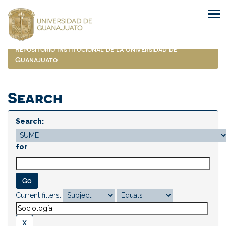
Skip
navigation
Repositorio Institucional de la Universidad de
Guanajuato
Search
Search:
for
Current filters: