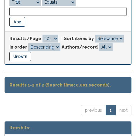
Results/Page
|
Sort items by
In order
Authors/record
Results 1-2 of 2 (Search time: 0.001 seconds).
previous
1
next
Item hits: