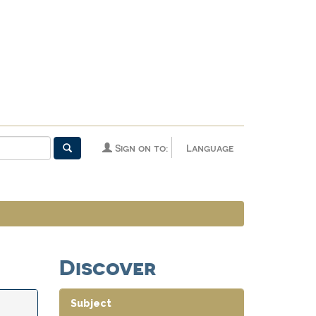
Sign on to:
Language
Discover
Subject