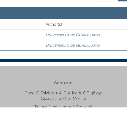
Author(s)
Universidad de Guanajuato
?
Universidad de Guanajuato
Contacto
Fracc. El Establo 1-A, Col. Marfil C.P. 36250
Guanajuato, Gto., México
Tel: +52 (473) 7320006 Ext. 5538
repositorio@ugto.mx