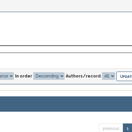
In order
Authors/record
previous
1