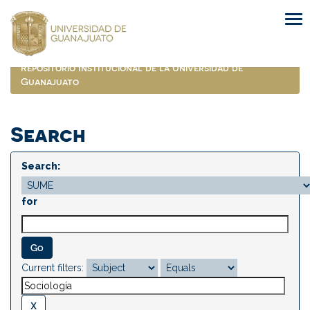
Skip
navigation
Repositorio Institucional de la Universidad de
Guanajuato
Search
Search:
for
Current filters: