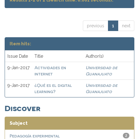
Results 1-2 of 2 (Search time: 0.001 seconds).
previous
1
next
Item hits:
Issue Date
Title
Author(s)
Actividades en
Universidad de
9-Jan-2017
internet
Guanajuato
¿Qué es el digital
Universidad de
9-Jan-2017
learning?
Guanajuato
Discover
Subject
Pedagogía experimental
2