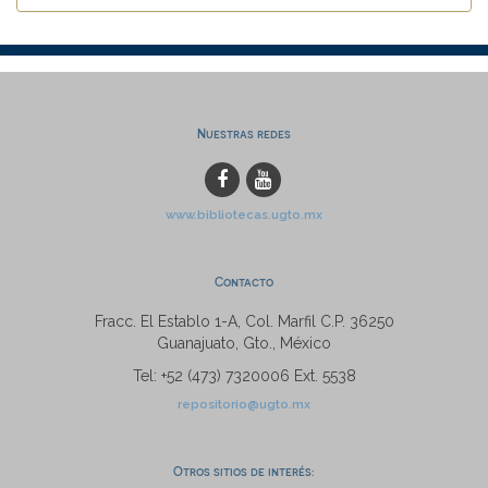
Nuestras redes
www.bibliotecas.ugto.mx
Contacto
Fracc. El Establo 1-A, Col. Marfil C.P. 36250
Guanajuato, Gto., México
Tel: +52 (473) 7320006 Ext. 5538
repositorio@ugto.mx
Otros sitios de interés: